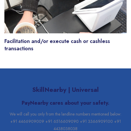
Facilitation and/or execute cash or cashless
transactions
SkillNearby | Universal
PayNearby cares about your safety.
We will call you only from the landline numbers mentioned below:
+91 4466909009 +91 6516609090 +91 3366909100 +91
4438038038