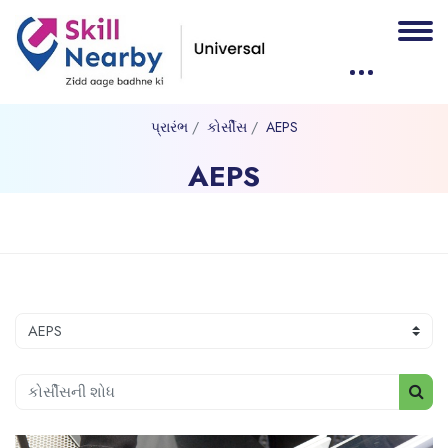
પ્રારંભ
કોર્સીસ
AEPS
AEPS
મુખ્ય વિષયવસ્તુ પર જાઓ
કોર્સ વર્ગ
કોર્સીસની શોધ
કોર્